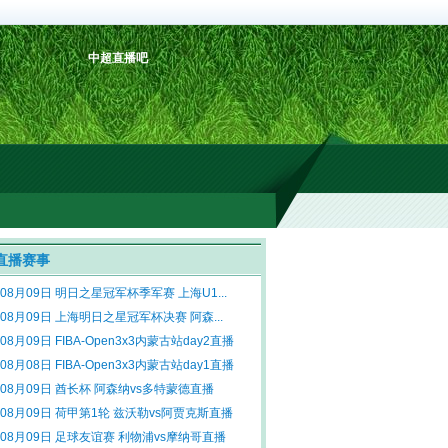
中超直播吧
直播赛事
年08月09日 明日之星冠军杯季军赛 上海U1...
年08月09日 上海明日之星冠军杯决赛 阿森...
年08月09日 FIBA-Open3x3内蒙古站day2直播
年08月08日 FIBA-Open3x3内蒙古站day1直播
年08月09日 酋长杯 阿森纳vs多特蒙德直播
年08月09日 荷甲第1轮 兹沃勒vs阿贾克斯直播
年08月09日 足球友谊赛 利物浦vs摩纳哥直播