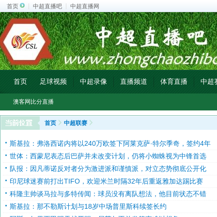
首页
中超直播吧
中超直播网
首页
足球视频
中超录像
直播频道
体育直播
中超
澳客网比分直播
首页
中超联赛
斯基拉：弗洛西诺内将以240万欧签下阿莱克萨·特尔季奇，签约4年
世体：西蒙尼表态后巴萨并未改变计划，仍将小蜘蛛视为中锋首选
队报：因凡蒂诺反对者分为激进派和谨慎派，对立态势彻底公开化
印尼球迷赛前打出TIFO，欢迎米兰时隔32年后重返雅加达踢比赛
科隆主帅谈马拉与多特传闻：球员没有离队想法，他目前状态不错
斯基拉：那不勒斯计划与18岁中场普里斯科续签长约