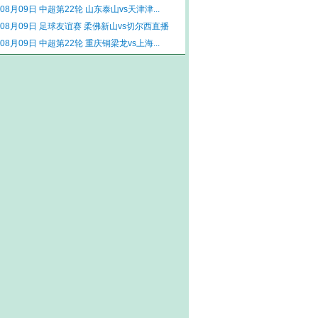
年08月09日 中超第22轮 山东泰山vs天津津...
年08月09日 足球友谊赛 柔佛新山vs切尔西直播
年08月09日 中超第22轮 重庆铜梁龙vs上海...