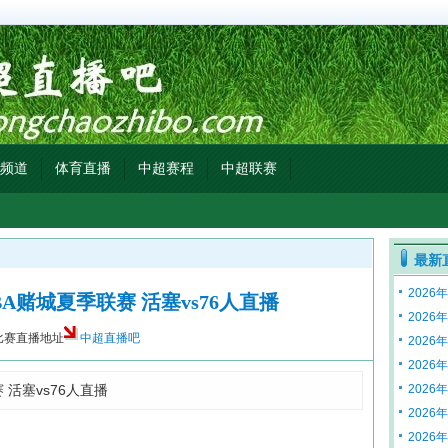
频道
体育直播
中超赛程
中超联赛
最新
2026
 NBA赌城夏季联赛 活塞vs76人直播
2026
比赛直播地址
中超直播吧
2026
2026
赛 活塞vs76人直播
2026
2026
2026