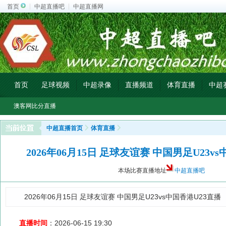
首页
中超直播吧
中超直播网
首页
足球视频
中超录像
直播频道
体育直播
中超
澳客网比分直播
中超直播首页
体育直播
2026年06月15日 足球友谊赛 中国男足U23v
本场比赛直播地址
中超直播吧
2026年06月15日 足球友谊赛 中国男足U23vs中国香港U23直播
直播时间
：2026-06-15 19:30