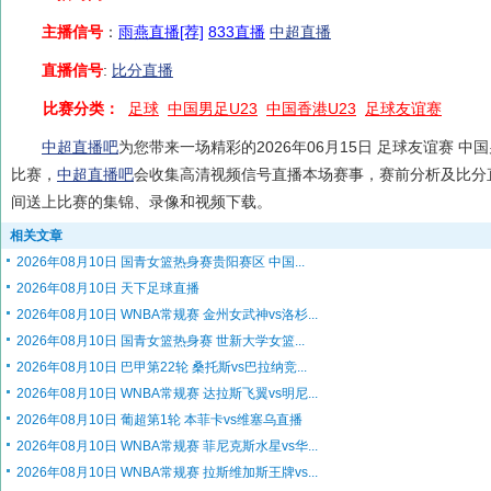
主播信号
：
雨燕直播[荐]
833直播
中超直播
直播信号
:
比分直播
比赛分类：
足球
中国男足U23
中国香港U23
足球友谊赛
中超直播吧
为您带来一场精彩的2026年06月15日 足球友谊赛 中国
比赛，
中超直播吧
会收集高清视频信号直播本场赛事，赛前分析及比分
间送上比赛的集锦、录像和视频下载。
相关文章
2026年08月10日 国青女篮热身赛贵阳赛区 中国...
2026年08月10日 天下足球直播
2026年08月10日 WNBA常规赛 金州女武神vs洛杉...
2026年08月10日 国青女篮热身赛 世新大学女篮...
2026年08月10日 巴甲第22轮 桑托斯vs巴拉纳竞...
2026年08月10日 WNBA常规赛 达拉斯飞翼vs明尼...
2026年08月10日 葡超第1轮 本菲卡vs维塞乌直播
2026年08月10日 WNBA常规赛 菲尼克斯水星vs华...
2026年08月10日 WNBA常规赛 拉斯维加斯王牌vs...