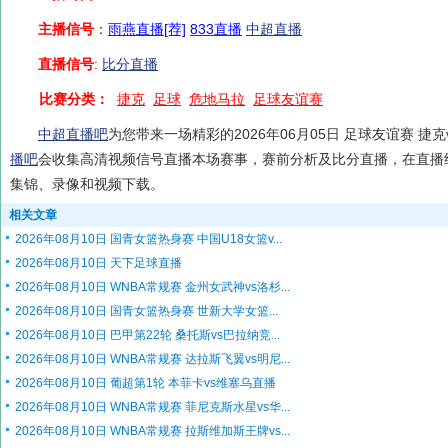
主播信号
：
雨燕直播[荐]
833直播
中超直播
直播信号
:
比分直播
比赛分类：
捷克
足球
危地马拉
足球友谊赛
中超直播吧
为您带来一场精彩的2026年06月05日 足球友谊赛 捷
播吧
会收集高清视频信号直播本场赛事，赛前分析及比分直播，在直播
集锦、录像和视频下载。
相关文章
2026年08月10日 国青女篮热身赛 中国U18女篮v...
2026年08月10日 天下足球直播
2026年08月10日 WNBA常规赛 金州女武神vs洛杉...
2026年08月10日 国青女篮热身赛 世新大学女篮...
2026年08月10日 巴甲第22轮 桑托斯vs巴拉纳竞...
2026年08月10日 WNBA常规赛 达拉斯飞翼vs明尼...
2026年08月10日 葡超第1轮 本菲卡vs维塞乌直播
2026年08月10日 WNBA常规赛 菲尼克斯水星vs华...
2026年08月10日 WNBA常规赛 拉斯维加斯王牌vs...