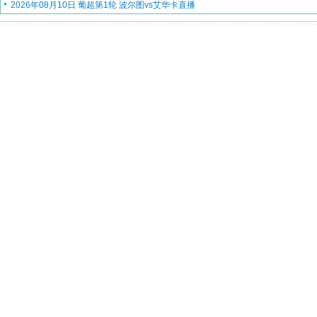
2026年08月10日 葡超第1轮 波尔图vs艾华卡直播