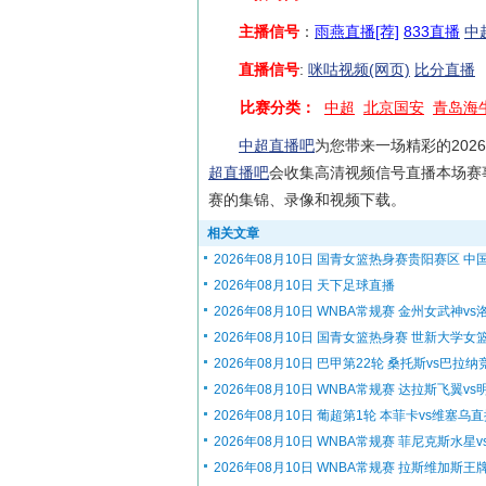
主播信号
：
雨燕直播[荐]
833直播
中
直播信号
:
咪咕视频(网页)
比分直播
比赛分类：
中超
北京国安
青岛海
中超直播吧
为您带来一场精彩的2026
超直播吧
会收集高清视频信号直播本场赛
赛的集锦、录像和视频下载。
相关文章
2026年08月10日 国青女篮热身赛贵阳赛区 中国.
2026年08月10日 天下足球直播
2026年08月10日 WNBA常规赛 金州女武神vs洛杉
2026年08月10日 国青女篮热身赛 世新大学女篮.
2026年08月10日 巴甲第22轮 桑托斯vs巴拉纳竞.
2026年08月10日 WNBA常规赛 达拉斯飞翼vs明尼
2026年08月10日 葡超第1轮 本菲卡vs维塞乌
2026年08月10日 WNBA常规赛 菲尼克斯水星vs华
2026年08月10日 WNBA常规赛 拉斯维加斯王牌vs