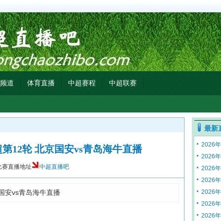
频道
体育直播
中超赛程
中超联赛
最新
2026
 中超第12轮 北京国安vs青岛海牛直播
2026
比赛直播地址
中超直播吧
2026
2026
北京国安vs青岛海牛直播
2026
2026
2026