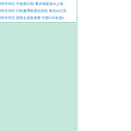
年08月09日 中超第22轮 重庆铜梁龙vs上海...
年08月09日 CBA夏季联赛启东站 青岛vs江苏...
年08月09日 国青女篮热身赛 中国U18女篮v...