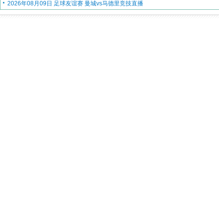
2026年08月09日 足球友谊赛 曼城vs马德里竞技直播