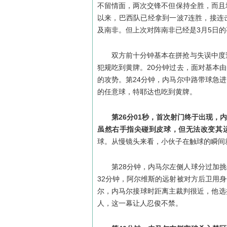
不留情面，两次交锋不但保持全胜，而且
以来，巴西队已经拿到一波7连胜，接连
及南非。但上次对阵南非已经是3月5日
双方前十分钟基本在拼抢与失误中度
犯规吃到黄牌。20分钟过去，面对基本
的攻势。第24分钟，内马尔中路带球急
的任意球，特耶达也吃到黄牌。
第26分01秒，首次射门终于出现
虽然右手指尖碰到皮球，但无法改变其运
球。从慢镜头来看，小伙子在触球的瞬间
第28分钟，内马尔左侧人球分过加
32分钟，阿尔维斯的远射被对方后卫用
尔，内马尔接球时距离主裁判很近，他选
人，这一幕让人忍俊不禁。