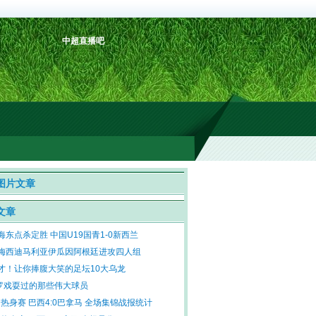
中超直播吧
图片文章
文章
海东点杀定胜 中国U19国青1-0新西兰
梅西迪马利亚伊瓜因阿根廷进攻四人组
才！让你捧腹大笑的足坛10大乌龙
罗戏耍过的那些伟大球员
 热身赛 巴西4:0巴拿马 全场集锦战报统计