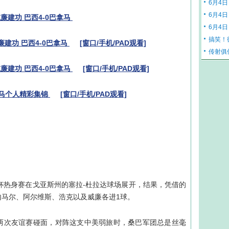
6月4日
6月4日
廉建功 巴西4-0巴拿马
6月4日
搞笑！
廉建功 巴西4-0巴拿马
[窗口/手机/PAD观看]
传射俱
廉建功 巴西4-0巴拿马
[窗口/手机/PAD观看]
拿马个人精彩集锦
[窗口/手机/PAD观看]
界杯热身赛在戈亚斯州的塞拉-杜拉达球场展开，结果，凭借的
内马尔、阿尔维斯、浩克以及威廉各进1球。
年的两次友谊赛碰面，对阵这支中美弱旅时，桑巴军团总是丝毫