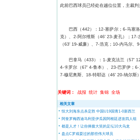
此前巴西球员已经处在越位位置，主裁判
巴西（442）：12-塞萨尔；6-马塞洛（
克）、2-阿尔维斯（46' 23-麦孔）；17
（63' 19-威廉）、7-浩克；10-内马尔、9
巴拿马（433）：1-麦克法兰（57' 1
4-卡罗尔（67' 4-鲁本）、23-巴罗伊；
7-穆尼奥斯、18-特耶达（46' 20-纳尔斯
关键词：
战报
统计
集锦
全场
相关文章
恒大刘海东点杀定胜 中国U19国青1-0新西兰
阿奎罗梅西迪马利亚伊瓜因阿根廷进攻四人组
都是人才！让你捧腹大笑的足坛10大乌龙
盘点C罗戏耍过的那些伟大球员