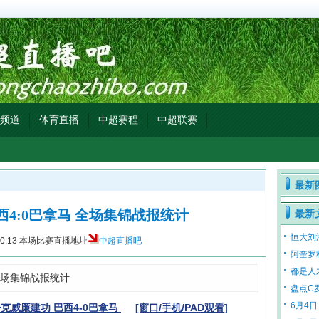
频道
体育直播
中超赛程
中超联赛
最新
巴西4:0巴拿马 全场集锦战报统计
最新
恒大刘
0:13
本场比赛直播地址
中超直播吧
阿奎罗
都是人
 全场集锦战报统计
盘点C
6月4日
浩克威廉建功 巴西4-0巴拿马
[窗口/手机/PAD观看]