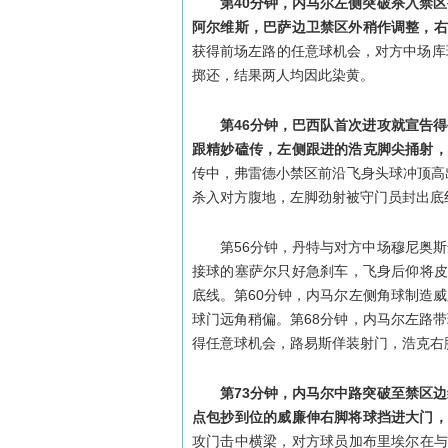
第40分钟，内马尔左侧突破杀入禁
阿尔维斯，巴萨边卫禁区外稍作调整，右
获得前场左路的任意球机会，对方中场库
掷还，结果两人均因此染黄。
第46分钟，巴西队首次进攻就宣告
跟精妙磕传，左侧跟进的浩克脚尖捅射，
传中，弗雷德小禁区前沿飞身头球冲顶高
杀入对方腹地，左脚劲射被守门员封出底
第56分钟，丹特与对方中场穆尼奥
接球的塞萨尔只好急刹车，飞身后仰将皮
底线。第60分钟，内马尔左侧角球制造
球门远角稍偏。第68分钟，内马尔左路
得任意球机会，路易斯佯装射门，浩克右
第73分钟，内马尔中路突破至禁区
点包抄到位的威廉伸右脚将球挡进大门，4
攻门击中横梁，对方球员加布里埃尔在与