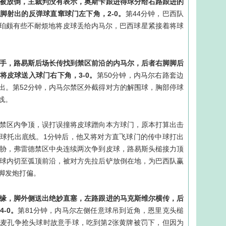
区被放倒，主裁判没有表示，奥斯卡跟进得球分给右路跟进的
脚射出的反弹球直窜球门左下角，2-0。
第44分钟，巴西队
珀颇有些不耐烦地将皮球丢给内马尔，巴西球星紧接着将球
得手，路易斯后场长传找到禁区前沿的内马尔，后者右脚脚后
将皮球送入球门右下角，3-0。
第50分钟，内马尔右路套边
出。第52分钟，内马尔禁区外截得对方的解围球，胸部停球
线。
斯禁区内争顶，误打误撞将皮球蹭向本方球门，原本打算出击
球托出底线。1分钟后，他又将对方直飞球门的传中球打出
威胁，弗雷德禁区中央连续两次争到皮球，路易斯头槌接力顶
带球内切至弧顶前沿，被对方先拉后铲放倒在地，为巴西队赢
脚发炮打偏。
边缘，脚外侧送出绝妙直塞，左路跟进的马克斯维尔横传，后
-0。
第81分钟，内马尔左侧任意球吊到近角，恩里克头槌
麦孔争抢头球时故意手球，吃到第2张黄牌被罚下，但因为