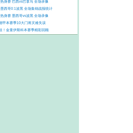
 热身赛 巴西vs巴拿马 全场录像
 墨西哥0:1波黑 全场集锦战报统计
 热身赛 墨西哥vs波黑 全场录像
德甲本赛季10大门将灾难失误
佳！金童伊斯科本赛季精彩回顾