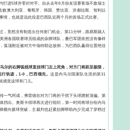
均打进5球并零封对手。自从去年8月份友谊赛客场不敌瑞士
击败澳大利亚、葡萄牙、韩国、赞比亚、洪都拉斯、智利以
的事情，也就是说此役是巴西队近两个月的首场正式比赛。
过，竟然没有制造出任何射门机会。第11分钟，路易斯踢人
由美洲各国联赛球员组成的杂牌球队，桑巴军团依然没有像样
进，弧顶附近被对方中场特耶达放倒，为巴西队赢得位置绝佳
，内马尔的右脚弧线球直挂球门左上死角，对方门将跃至极限，
行轨迹，1-0，巴西领先。
这是内马尔国家队生涯的第31
就感觉这球有门儿。
挑传一气呵成，弗雷德在对方门将的干扰下头球蹭射顶偏。第
身体挡出。奥斯卡得球再次进行组织，第一时间将球分给内马
择横向拨球突破，主裁判也赶紧抬脚帮助内少完成了穿档过