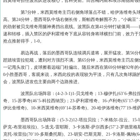
西莫维奇担任波黑队进攻核心，哲科突前。而吉梅内斯和埃尔南德斯领
第7分钟，米西莫维奇主罚右侧角球落点不错，哈伊洛维奇头球
高。第24分钟，墨西哥队中场右侧长传，斯帕西奇解围不力，“小豌豆”
的劲射被贝戈维奇用腿神勇挡出底线。波黑队在第41分钟打破僵局—
递和转移，插入禁区的萨利霍维奇下底从容转身将球横扫门前，效力于
抢点推射得手，1-0。
易边再战，落后的墨西哥队连续调兵遣将，展开猛攻。第56分
蹬踏埃雷拉犯规，遭到对方强烈不满。第65分钟，米西莫维奇主罚左
一记甩头攻门，皮球擦着远端门柱偏出。随后米西在第69分钟被92年的
0小胜墨西哥，客观来说，米西此役的表现较为平淡，只有几次角球踢
会，波黑队进攻也主要由两个边路推进。
波黑队出场阵容：(4-2-3-1)1-贝戈维奇；13-穆伊扎(63’6-弗拉
奇、15-苏季奇(46’5-科拉西纳茨)；23-萨利霍维奇、16-卢利奇(65’17-伊
伊比舍维奇)、10-米西莫维奇(69’14-苏希奇)、20-哈伊洛维奇(77’19-维
墨西哥队出场阵容：(5-3-2)12-塔拉贝拉；7-米格尔-拉云、15-埃克
萨克-布里祖埃拉)、5-迭戈-雷耶斯、3-卡洛斯-萨尔西多(57’2-罗德里格斯
克托-埃雷拉(70’10-多斯桑托斯)、23-胡安-巴斯克斯、21-卡洛斯-佩纳(6