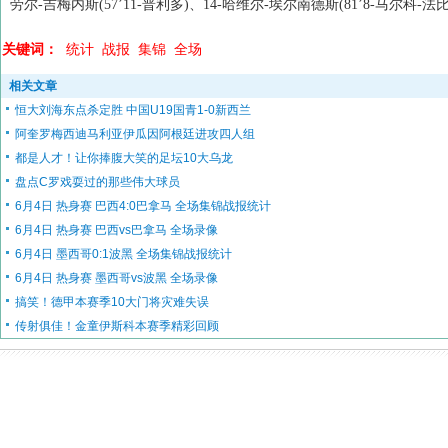
劳尔-吉梅内斯(57’11-普利多)、14-哈维尔-埃尔南德斯(81’8-马尔科-法
关键词：
统计
战报
集锦
全场
相关文章
恒大刘海东点杀定胜 中国U19国青1-0新西兰
阿奎罗梅西迪马利亚伊瓜因阿根廷进攻四人组
都是人才！让你捧腹大笑的足坛10大乌龙
盘点C罗戏耍过的那些伟大球员
6月4日 热身赛 巴西4:0巴拿马 全场集锦战报统计
6月4日 热身赛 巴西vs巴拿马 全场录像
6月4日 墨西哥0:1波黑 全场集锦战报统计
6月4日 热身赛 墨西哥vs波黑 全场录像
搞笑！德甲本赛季10大门将灾难失误
传射俱佳！金童伊斯科本赛季精彩回顾