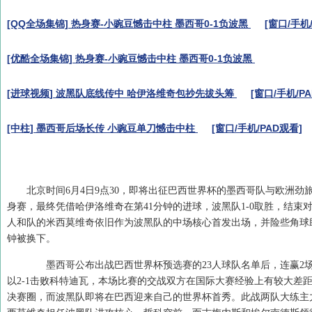
[QQ全场集锦] 热身赛-小豌豆憾击中柱 墨西哥0-1负波黑
[窗口/手机
[优酷全场集锦] 热身赛-小豌豆憾击中柱 墨西哥0-1负波黑
[进球视频] 波黑队底线传中 哈伊洛维奇包抄先拔头筹
[窗口/手机/P
[中柱] 墨西哥后场长传 小豌豆单刀憾击中柱
[窗口/手机/PAD观看]
北京时间6月4日9点30，即将出征巴西世界杯的墨西哥队与欧洲劲
身赛，最终凭借哈伊洛维奇在第41分钟的进球，波黑队1-0取胜，结束
人和队的米西莫维奇依旧作为波黑队的中场核心首发出场，并险些角球
钟被换下。
墨西哥公布出战巴西世界杯预选赛的23人球队名单后，连赢2
以2-1击败科特迪瓦，本场比赛的交战双方在国际大赛经验上有较大差
决赛圈，而波黑队即将在巴西迎来自己的世界杯首秀。此战两队大练主