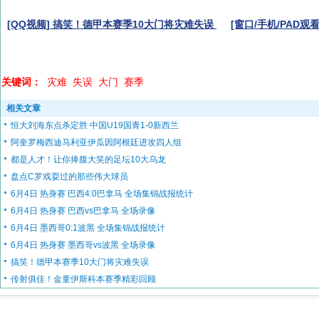
[QQ视频] 搞笑！德甲本赛季10大门将灾难失误
[窗口/手机/PAD观看
关键词：
灾难
失误
大门
赛季
相关文章
恒大刘海东点杀定胜 中国U19国青1-0新西兰
阿奎罗梅西迪马利亚伊瓜因阿根廷进攻四人组
都是人才！让你捧腹大笑的足坛10大乌龙
盘点C罗戏耍过的那些伟大球员
6月4日 热身赛 巴西4:0巴拿马 全场集锦战报统计
6月4日 热身赛 巴西vs巴拿马 全场录像
6月4日 墨西哥0:1波黑 全场集锦战报统计
6月4日 热身赛 墨西哥vs波黑 全场录像
搞笑！德甲本赛季10大门将灾难失误
传射俱佳！金童伊斯科本赛季精彩回顾