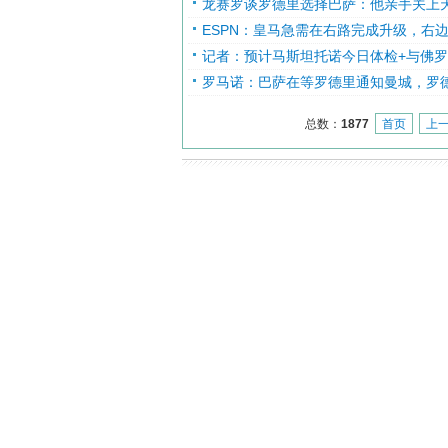
龙赛罗谈罗德里选择巴萨：他亲手关上
ESPN：皇马急需在右路完成升级，右
记者：预计马斯坦托诺今日体检+与佛罗伦
罗马诺：巴萨在等罗德里通知曼城，罗
总数：
1877
首页
上