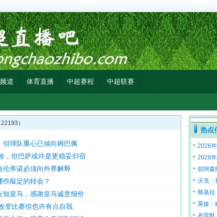
频道
体育直播
中超赛程
中超联赛
2193）
热点
，但球队重心已倾向姆巴佩
2026年
经验，但巴萨或许是更稳妥归宿
2026
洛伦蒂诺必须向外界解释
前阿森
哪些敲定的转会？
沃克：
斯基拉
告知皇马，感谢皇马诚意报价
英媒：
能改变比赛但也许有点自我
布雷默