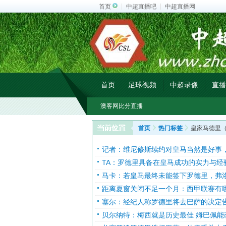
首页
中超直播吧
中超直播网
首页
足球视频
中超录像
直播
澳客网比分直播
首页
热门标签
皇家马德里（2
记者：维尼修斯续约对皇马当然是好事
TA：罗德里具备在皇马成功的实力与
马卡：若皇马最终未能签下罗德里，弗
距离夏窗关闭不足一个月：西甲联赛有
塞尔：经纪人称罗德里将去巴萨的决定
贝尔纳特：梅西就是历史最佳 姆巴佩