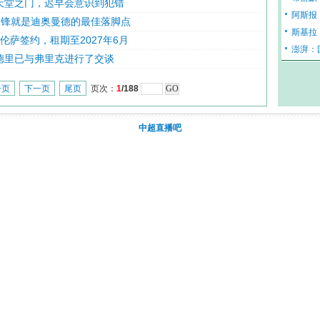
天堂之门，迟早会意识到犯错
阿斯报
边锋就是迪奥曼德的最佳落脚点
斯基拉
萨签约，租期至2027年6月
澎湃：
德里已与弗里克进行了交谈
一页
下一页
尾页
页次：
1
/188
中超直播吧