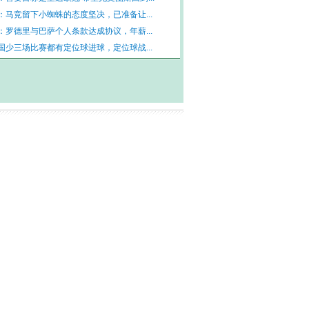
：马竞留下小蜘蛛的态度坚决，已准备让...
：罗德里与巴萨个人条款达成协议，年薪...
国少三场比赛都有定位球进球，定位球战...