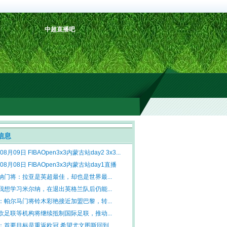
中超直播吧
信息
08月09日 FIBAOpen3x3内蒙古站day2 3x3...
年08月08日 FIBAOpen3x3内蒙古站day1直播
纳门将：拉亚是英超最佳，却也是世界最...
我想学习米尔纳，在退出英格兰队后仍能...
：帕尔马门将铃木彩艳接近加盟巴黎，转...
欧足联等机构将继续抵制国际足联，推动...
：首要目标是重返欧冠 希望尤文图斯回到...