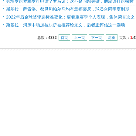
劳塔罗给罗梅罗打电话？罗马诺：这不是问题关键，他应该打给橡树
斯基拉：萨索洛、都灵和帕尔马均有意福蒂尼，球员合同明夏到期
2022年后金球奖评选标准变化：更看重赛季个人表现，集体荣誉次之
斯基拉：河床中场加拉尔萨被推荐给尤文，后者正评估这一选项
总数：
4332
首页
上一页
下一页
尾页
页次：
1
/4