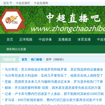
首页
中超直播吧
中超直播网
首页
足球视频
中超录像
直播频道
体育直播
中超
澳客网比分直播
首页
热门标签
意甲（58830）
马尔蒂尼：意主帅候选还有德罗西和格罗索，原定我选帅协议被修改
马尔蒂尼谈意大利选帅：瓜帅几乎要答应了，他甚至在纸上画阵型了
意媒：恩德里克未来几天与穆帅沟通决定未来，罗马是外租热门下家
都体：齐沃就想要柯蒂斯·琼斯，国米甚至愿意接受先租后买的方案
记者：卢卡库与费内巴切谈妥个人条款，那不勒斯对其标价1000万欧
罗马诺：600万欧报价被拒，费内巴切已提出新方案再尝试签卢卡库