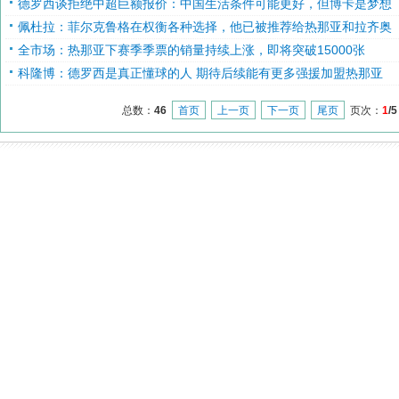
德罗西谈拒绝中超巨额报价：中国生活条件可能更好，但博卡是梦想
佩杜拉：菲尔克鲁格在权衡各种选择，他已被推荐给热那亚和拉齐奥
全市场：热那亚下赛季季票的销量持续上涨，即将突破15000张
科隆博：德罗西是真正懂球的人 期待后续能有更多强援加盟热那亚
总数：
46
首页
上一页
下一页
尾页
页次：
1
/5