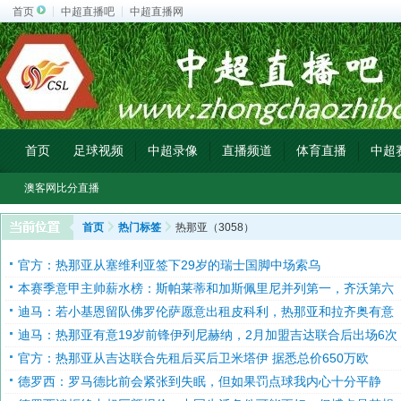
首页
中超直播吧
中超直播网
首页
足球视频
中超录像
直播频道
体育直播
中超
澳客网比分直播
首页
热门标签
热那亚（3058）
官方：热那亚从塞维利亚签下29岁的瑞士国脚中场索乌
本赛季意甲主帅薪水榜：斯帕莱蒂和加斯佩里尼并列第一，齐沃第六
迪马：若小基恩留队佛罗伦萨愿意出租皮科利，热那亚和拉齐奥有意
迪马：热那亚有意19岁前锋伊列尼赫纳，2月加盟吉达联合后出场6次
官方：热那亚从吉达联合先租后买后卫米塔伊 据悉总价650万欧
德罗西：罗马德比前会紧张到失眠，但如果罚点球我内心十分平静