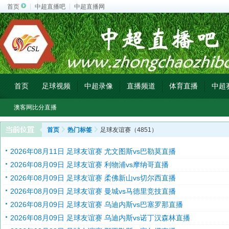
首页
中超直播吧
中超直播网
首页
足球视频
中超录像
直播频道
体育直播
中超
澳客网比分直播
首页
热门标签
足球友谊赛（4851）
2026年08月11日 足球友谊赛 尤文图斯vs巴勒莫直播
2026年08月09日 足球友谊赛 利物浦vs摩纳哥直播
2026年08月09日 足球友谊赛 柔佛新山vs切尔西直播
2026年08月09日 足球友谊赛 曼城vs马德里竞技直播
2026年08月09日 足球友谊赛 乌迪内斯vs巴塞罗那直播
2026年08月09日 足球友谊赛 乌迪内斯vs诺丁汉森林直播