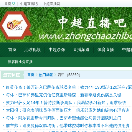
首页
中超直播吧
中超直播网
首页
足球视频
中超录像
直播频道
体育直播
中超
澳客网比分直播
首页
热门标签
西甲（58360）
红蓝传奇！莱万进入巴萨传奇球员名单！效力4年193场进120球夺7
每体：巴萨和弗里克仍信任克里斯滕森，新赛季避免伤病是关键
效力巴萨女足14年！普特拉斯谈离队：我渴望学习新知，追求极致
太阳报：研究表明球员伴侣面临压力，俱乐部应为她们提供心理咨询
每体：阿尔瓦雷斯今日归队，巴萨希望他能让马竞开启谈判之门
前主帅：迪奥曼德双脚均衡，他带球控球时你根本看不出他的惯用脚