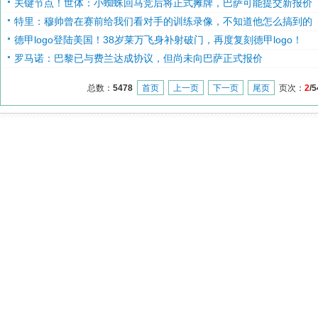
关键节点！世体：小蜘蛛回马竞后将正式摊牌，巴萨可能提交新报价
特里：穆帅曾在赛前给我们看对手的训练录像，不知道他怎么搞到的
德甲logo登陆美国！38岁莱万飞身补射破门，再度复刻德甲logo！
罗马诺：巴黎已与费兰达成协议，但尚未向巴萨正式报价
总数：
5478
首页
上一页
下一页
尾页
页次：
2
/5