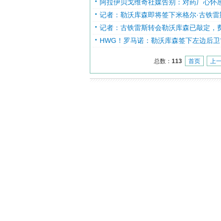
阿拉伊贝戈维奇社媒告别：对药厂心怀
记者：勒沃库森即将签下米格尔·古铁雷斯
记者：古铁雷斯转会勒沃库森已敲定，费
HWG！罗马诺：勒沃库森签下左边后卫
总数：
113
首页
上