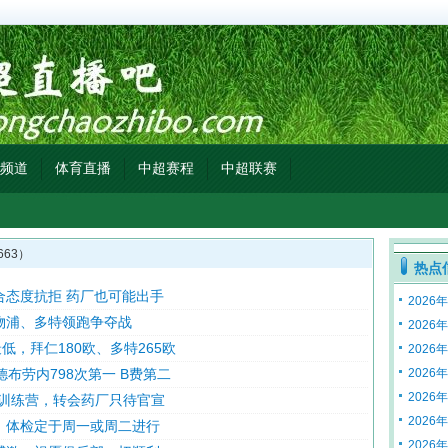
频道
体育直播
中超赛程
中超联赛
63）
热点
合态度抗拒 药厂也可能出手
2026
物浦、多特领跑争夺战
2026
低，拜仁180欧、多特265欧
2026
布劳内798次第一 B费第二
2026
2026
斯训练营，转会药厂只待官宣
2026
，体检定于周一或周二进行
2026