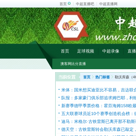
首页
中超直播吧
中超直播网
首页
足球视频
中超录像
直播
澳客网比分直播
首页
热门标签
勒沃库森（46
米体：国米想买迪亚比不容易，吉达联
队报：多家豪门俱乐部追求姆巴耶，利
新赛季德甲季票价格：霍芬海姆158欧最
五大联赛球员近10个赛季创造机会榜：德
迪马：米格尔·古铁雷斯已离开那不勒
德天空：古铁雷斯转会勒沃库森已敲定