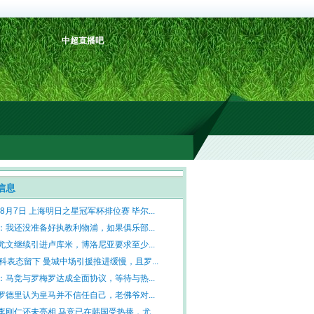
中超直播吧
信息
年8月7日 上海明日之星冠军杯排位赛 毕尔...
：我还没准备好执教利物浦，如果俱乐部...
尤文继续引进卢库米，博洛尼亚要求至少...
尼科表态留下 曼城中场引援推进缓慢，且罗...
：马竞与罗梅罗达成全面协议，等待与热...
罗德里认为皇马并不信任自己，老佛爷对...
李刚仁还未亮相 马竞已在韩国受热捧，尤...