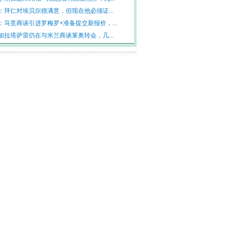
：拜仁对埃贝尔很满意，但现在他必须证...
：马竞商谈引进罗梅罗+准备提交新报价，...
加拉塔萨雷仍在与米兰商谈莱奥转会，几...