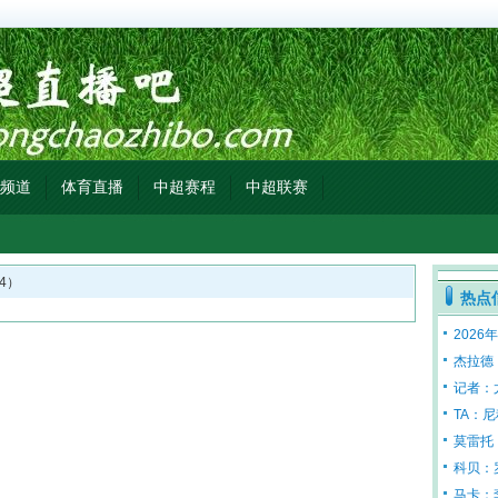
频道
体育直播
中超赛程
中超联赛
4）
热点
2026
杰拉德
记者：
TA：
莫雷托
科贝：
马卡：