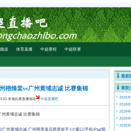
频道
体育直播
中超赛程
中超联赛
最新
 贵州栩烽棠vs广州黄埔志诚 比赛集锦
最新
2026
3:01
本场比赛直播地址
中超直播吧
2026
2026
s广州黄埔志诚 比赛集锦
2026
2026
-2广州黄埔志诚 广州两度落后两度扳平
[小窗口/手机/Pad观