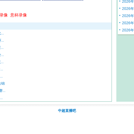
2026
2026
录像
意杯录像
2026
2026
2026
..
..
..
..
..
..
..
集锦
...
..
中超直播吧