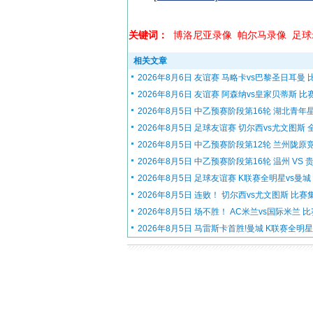
关键词：
博洛尼亚录像
帕尔马录像
足球
相关文章
2026年8月6日 友谊赛 马略卡vs巴黎圣日耳曼 比.
2026年8月6日 友谊赛 阿森纳vs皇家贝蒂斯 比赛.
2026年8月5日 中乙预赛阶段第16轮 湖北青年星.
2026年8月5日 足球友谊赛 切尔西vs尤文图斯 全.
2026年8月5日 中乙预赛阶段第12轮 兰州陇原竞.
2026年8月5日 中乙预赛阶段第16轮 温州 VS 贵.
2026年8月5日 足球友谊赛 K联赛全明星vs曼城 .
2026年8月5日 连败！ 切尔西vs尤文图斯 比赛
2026年8月5日 场不胜！ AC米兰vs国际米兰 比赛
2026年8月5日 马雷斯卡首胜!曼城 K联赛全明星.