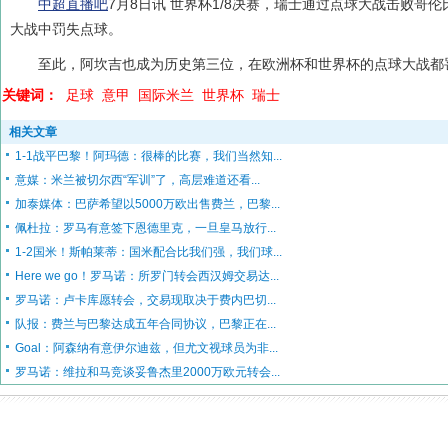
中超直播吧
7月8日讯 世界杯1/8决赛，瑞士通过点球大战击败哥
大战中罚失点球。
至此，阿坎吉也成为历史第三位，在欧洲杯和世界杯的点球大战都
关键词：
足球
意甲
国际米兰
世界杯
瑞士
相关文章
1-1战平巴黎！阿玛德：很棒的比赛，我们当然知...
意媒：米兰被切尔西“军训”了，高层难道还看...
加泰媒体：巴萨希望以5000万欧出售费兰，巴黎...
佩杜拉：罗马有意签下恩德里克，一旦皇马放行...
1-2国米！斯帕莱蒂：国米配合比我们强，我们球...
Here we go！罗马诺：所罗门转会西汉姆交易达...
罗马诺：卢卡库愿转会，交易现取决于费内巴切...
队报：费兰与巴黎达成五年合同协议，巴黎正在...
Goal：阿森纳有意伊尔迪兹，但尤文视球员为非...
罗马诺：维拉和马竞谈妥鲁杰里2000万欧元转会...