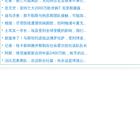
记者：费兰可能离队，无论阿尔瓦雷斯来不来巴...
意天空：亚特兰大2000万欧求购T·克里斯滕森 ...
迪马济奥：那不勒斯与热苏斯团队接触，可能加...
镜报：尽管防线遭遇伤病困扰，但利物浦今夏无...
土耳其一市长：埃及受到全球变暖的影响，我们...
新援来了！马斯坦托诺抵达佛罗伦萨，受到球迷...
记者：纽卡新帅雅伊斯勒应任命霍尔担任该队队长
阿斯：维尼修斯新合同年薪2400万欧，枪手的出...
法比尼奥离队，吉达联合社媒：你永远是球迷心...