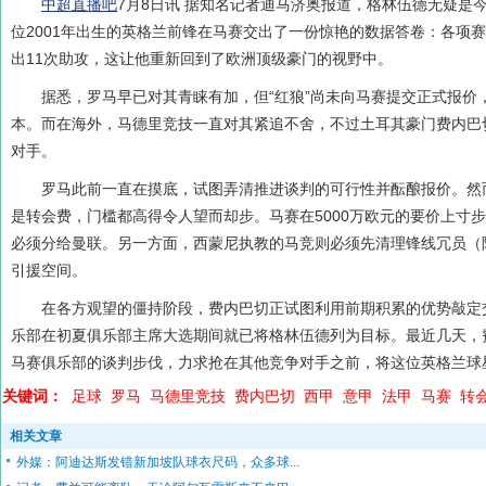
中超直播吧
7月8日讯
据知名记者迪马济奥报道，格林伍德无疑是
位
2001
年出生的英格兰前锋在马赛交出了一份惊艳的数据答卷：各项赛
出
11
次助攻，这让他重新回到了欧洲顶级豪门的视野中。
据悉，罗马早已对其青睐有加，但“红狼”尚未向马赛提交正式报价
本。而在海外，马德里竞技一直对其紧追不舍，不过土耳其豪门费内巴
对手。
罗马此前一直在摸底，试图弄清推进谈判的可行性并酝酿报价。然
是转会费，门槛都高得令人望而却步。马赛在
5000
万欧元的要价上寸步
必须分给曼联。另一方面，西蒙尼执教的马竞则必须先清理锋线冗员（
引援空间。
在各方观望的僵持阶段，费内巴切正试图利用前期积累的优势敲定
乐部在初夏俱乐部主席大选期间就已将格林伍德列为目标。最近几天，
马赛俱乐部的谈判步伐，力求抢在其他竞争对手之前，将这位英格兰球
关键词：
足球
罗马
马德里竞技
费内巴切
西甲
意甲
法甲
马赛
转
相关文章
外媒：阿迪达斯发错新加坡队球衣尺码，众多球...