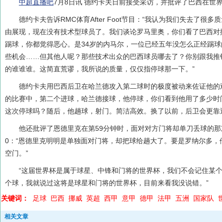
中超直播吧
7月8日讯 德约卡夫日前接受采访，并批评了巴西在世
德约卡夫告诉RMC体育After Foot节目：“我认为我们失去了很
由展现，现在没有技术型球员了。我们谈论罗马里奥，你们看了巴西对
踢球，你都觉得恶心。是34岁的内马尔，一位已经五年没怎么正经踢
些机会……但其他人呢？那些技术出众的巴西球员哪去了？你别跟我推
的谁谁谁。这简直荒谬，我所说的质量，仅仅指停球那一下。”
德约卡夫用巴西后卫在哈兰德攻入第二球时的极度被动来佐证他的
的比赛中，第二个进球，哈兰德接球，他停球，你们看到他用了多少时
这次停球吗？随后，他趟球，射门。简洁高效。换了以前，后卫会更靠
他还批评了恩德里克在第59分钟时，面对对方门将却单刀丢球的那
0：“恩德里克明明是单独面对门将，却把球给趟大了。要是罗纳尔多，
空门。”
“这届世界杯是属于球星、中锋和门将的世界杯，我们不会记住某
个球，我就说过这将是球星和门将的世界杯，目前来看我没说错。”
关键词：
足球
巴西
挪威
英超
西甲
意甲
德甲
法甲
五洲
国家队
相关文章