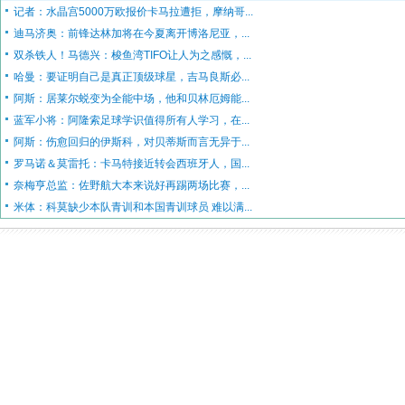
记者：水晶宫5000万欧报价卡马拉遭拒，摩纳哥...
迪马济奥：前锋达林加将在今夏离开博洛尼亚，...
双杀铁人！马德兴：梭鱼湾TIFO让人为之感慨，...
哈曼：要证明自己是真正顶级球星，吉马良斯必...
阿斯：居莱尔蜕变为全能中场，他和贝林厄姆能...
蓝军小将：阿隆索足球学识值得所有人学习，在...
阿斯：伤愈回归的伊斯科，对贝蒂斯而言无异于...
罗马诺＆莫雷托：卡马特接近转会西班牙人，国...
奈梅亨总监：佐野航大本来说好再踢两场比赛，...
米体：科莫缺少本队青训和本国青训球员 难以满...