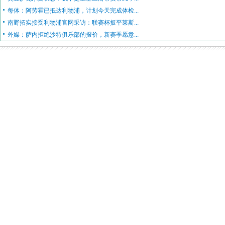
每体：阿劳霍已抵达利物浦，计划今天完成体检...
南野拓实接受利物浦官网采访：联赛杯扳平莱斯...
外媒：萨内拒绝沙特俱乐部的报价，新赛季愿意...