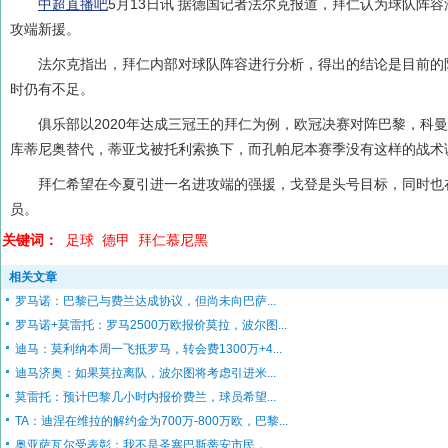
中超直播吧
5月13日讯 据德国记者法尔克报道，拜仁认为球队阵
攻端新援。
法尔克指出，拜仁内部对球队阵容进行分析，得出的结论是目前的
时仍有不足。
俱乐部以2020年达成三冠王的拜仁为例，欧冠决赛对阵巴黎，科
库蒂尼奥替代，蒂亚戈被托利索换下，而孔帕尼本赛季没有这样的战术
拜仁希望在今夏引进一名进攻端的强援，戈登是头号目标，同时也
员。
关键词：
足球
德甲
拜仁慕尼黑
相关文章
罗马诺：巴黎已与费兰达成协议，但尚未向巴萨...
罗马诺+莫雷托：罗马2500万欧报价莫拉，波尔图...
迪马：莫利纳本周一飞抵罗马，转会费1300万+4...
迪马济奥：如果莫拉离队，波尔图将考虑引进米...
莫雷托：预计巴黎几小时内报价费兰，球员希望...
TA：迪涅在维拉的解约金为700万-800万欧，巴黎...
奥亚萨瓦尔受表彰：我不是圣塞巴斯蒂安市民，...