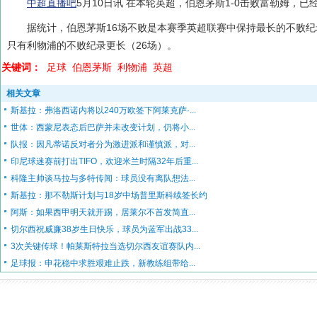
中超直播吧
5月10日讯 在本轮英超，伯恩茅斯1-0击败富勒姆，已
据统计，伯恩茅斯16场不败是本赛季英超联赛中保持最长的不败
只有利物浦的不败纪录更长（26场）。
关键词：
足球
伯恩茅斯
利物浦
英超
相关文章
斯基拉：弗洛西诺内将以240万欧签下阿莱克萨·...
世体：西蒙尼表态后巴萨并未改变计划，仍将小...
队报：因凡蒂诺反对者分为激进派和谨慎派，对...
印尼球迷赛前打出TIFO，欢迎米兰时隔32年后重...
科隆主帅谈马拉与多特传闻：球员没有离队想法...
斯基拉：那不勒斯计划与18岁中场普里斯科续签长约
阿斯：如果西甲明天就开踢，居莱尔不首发简直...
切尔西祝威廉38岁生日快乐，球员为蓝军出战33...
3次关键传球！帕莱斯特拉当选切尔西友谊赛队内...
足球报：申花稳中求胜艰难止跌，新教练组带给...