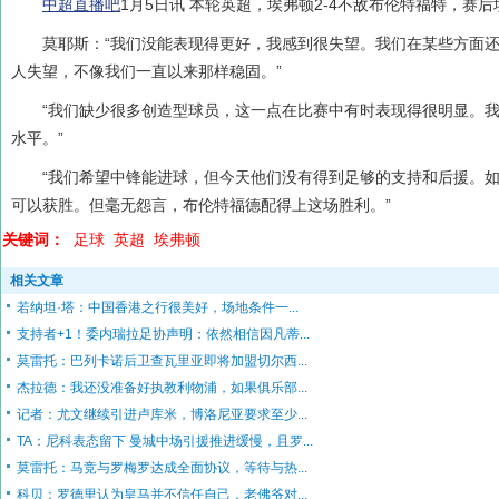
中超直播吧
1月5日讯 本轮英超，埃弗顿2-4不敌布伦特福特，赛
莫耶斯：“我们没能表现得更好，我感到很失望。我们在某些方面
人失望，不像我们一直以来那样稳固。”
“我们缺少很多创造型球员，这一点在比赛中有时表现得很明显。
水平。”
“我们希望中锋能进球，但今天他们没有得到足够的支持和后援。
可以获胜。但毫无怨言，布伦特福德配得上这场胜利。”
关键词：
足球
英超
埃弗顿
相关文章
若纳坦·塔：中国香港之行很美好，场地条件一...
支持者+1！委内瑞拉足协声明：依然相信因凡蒂...
莫雷托：巴列卡诺后卫查瓦里亚即将加盟切尔西...
杰拉德：我还没准备好执教利物浦，如果俱乐部...
记者：尤文继续引进卢库米，博洛尼亚要求至少...
TA：尼科表态留下 曼城中场引援推进缓慢，且罗...
莫雷托：马竞与罗梅罗达成全面协议，等待与热...
科贝：罗德里认为皇马并不信任自己，老佛爷对...