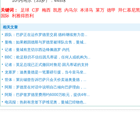
10-内马尔（33岁）：445球
关键词：
足球
C罗
梅西
凯恩
内马尔
本泽马
莱万
德甲
拜仁慕尼黑
国际
利雅得胜利
相关文章
跟队：巴萨正在运作罗德里交易 德科继续努力尝...
曼晚：如果赖因德斯与罗德里被球队出售，曼城...
记者：曼城有意切尔西边锋佩德罗·内托
BBC：欧足联仍不信任因凡蒂诺，任何人或机构为...
记者：英足总现已正式撤回对詹尼·因凡蒂诺的支持
龙塞罗：迪奥曼德是一笔重磅引援，当今皇马坐...
世体：莱比锡曾告诉巴萨只会天价卖迪奥曼德，...
阿斯：罗德里在对话中说明自己倾向巴萨理由，...
阿斯：巴萨签罗德里费用约6000万欧元，提供4年...
电讯报：热刺有意签下萨维尼奥，曼城已经物色...