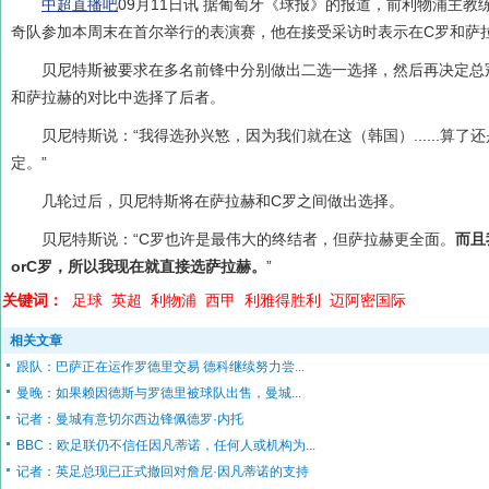
中超直播吧
09月11日讯 据葡萄牙《球报》的报道，前利物浦主
奇队参加本周末在首尔举行的表演赛，他在接受采访时表示在C罗和萨
贝尼特斯被要求在多名前锋中分别做出二选一选择，然后再决定总
和萨拉赫的对比中选择了后者。
贝尼特斯说：“我得选孙兴慜，因为我们就在这（韩国）......算
定。”
几轮过后，贝尼特斯将在萨拉赫和C罗之间做出选择。
贝尼特斯说：“C罗也许是最伟大的终结者，但萨拉赫更全面。
而且
orC罗，所以我现在就直接选萨拉赫。
”
关键词：
足球
英超
利物浦
西甲
利雅得胜利
迈阿密国际
相关文章
跟队：巴萨正在运作罗德里交易 德科继续努力尝...
曼晚：如果赖因德斯与罗德里被球队出售，曼城...
记者：曼城有意切尔西边锋佩德罗·内托
BBC：欧足联仍不信任因凡蒂诺，任何人或机构为...
记者：英足总现已正式撤回对詹尼·因凡蒂诺的支持