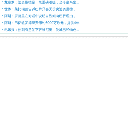
龙塞罗：迪奥曼德是一笔重磅引援，当今皇马坐...
世体：莱比锡曾告诉巴萨只会天价卖迪奥曼德，...
阿斯：罗德里在对话中说明自己倾向巴萨理由，...
阿斯：巴萨签罗德里费用约6000万欧元，提供4年...
电讯报：热刺有意签下萨维尼奥，曼城已经物色...