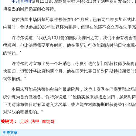
中超直播吧
9月11日讯 摩纳哥主帅许特尔出席了法甲赛前发布会
博格巴的回归仍需耐心等待。
这位法国中场因禁药事件被停赛18个月后，已有两年未参加正式
纳哥时，曾以参加2026年世界杯为目标，但现在他还不会立即在法甲
许特尔说道：“我认为10月份的国际比赛日之前，我们不会有机会
很顺利，但比法蒂需要更多时间。他在重新进行体能训练时的日常表现
的球员。”
许特尔同时宣布了另一个坏消息，今夏引进的新门将赫拉德茨基将
快回归，但预计将缺席约两个月。他在国际比赛日前对阵斯特拉斯堡时
韧带损伤。”
本周末可能是法蒂伤愈前的最后阶段，这位上赛季在巴塞罗那出场
统训练为首秀做准备。许特尔说道：“他确实越来越接近回归，虽然对
下周对阵布鲁日时有望进入大名单，或许能在对阵梅斯时获得替补出场
对球队的积极影响。”
关键词：
足球
法甲
摩纳哥
相关文章