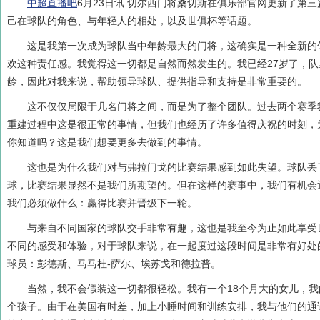
中超直播吧
6月23日讯
切尔西门将桑切斯在俱乐部官网更新了第三篇
己在球队的角色、与年轻人的相处，以及世俱杯等话题。
这是我第一次成为球队当中年龄最大的门将，这确实是一种全新的
欢这种责任感。我觉得这一切都是自然而然发生的。我已经27岁了，
龄，因此对我来说，帮助领导球队、提供指导和支持是非常重要的。
这不仅仅局限于几名门将之间，而是为了整个团队。过去两个赛季
重建过程中这是很正常的事情，但我们也经历了许多值得庆祝的时刻，
你知道吗？这是我们想要
更多去
做到的事情。
这也是为什么我们对与弗拉门戈的比赛结果感到如此失望。球队丢
球，比赛结果显然不是我们所期望的。但在这样的赛事中，我们有机会
我们必须做什么：赢得比赛并晋级下一轮。
与来自不同国家的球队交手非常有趣，这也是我至今为止如此享受
不同的感受和体验，对于球队来说，在一起度过这段时间是非常有好处
球员：彭德斯、马马杜-萨尔、埃苏戈和德拉普。
当然，我不会假装这一切都很轻松。我有一个18个月大的女儿，
个孩子。由于在美国有时差，加上小睡时间和训练安排，我与他们的通