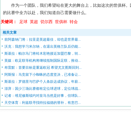
作为一个团队，我们希望站在更大的舞台上，比如这次的世俱杯。
的比赛中全力以赴，我们知道自己需要做什么。
关键词：
足球
英超
切尔西
世俱杯
转会
相关文章
前阿森纳门将：拉亚是英超最佳，却也是世界最...
沃克：我想学习米尔纳，在退出英格兰队后仍能...
斯基拉：帕尔马门将铃木彩艳接近加盟巴黎，转...
英媒：欧足联等机构将继续抵制国际足联，推动...
布雷默：首要目标是重返欧冠 希望尤文图斯回到...
阿斯报：马竞留下小蜘蛛的态度坚决，已准备让...
斯基拉：罗德里与巴萨个人条款达成协议，年薪...
澎湃：国少三场比赛都有定位球进球，定位球战...
记者：维尼修斯续约对皇马当然是好事，但球队...
天空体育：利兹联寻找特拉福德的替补，有意巴...